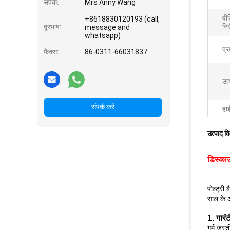
संपर्क:
Mrs Anny Wang
वी
+8618830120193 (call,
दूरभाष:
निर
message and
whatsapp)
प्र
फैक्स:
86-0311-66031837
उत
संपर्क करें
हा
उत्पाद व
डिस्काउं
पोल्ट्री
साल के अ
1. गारंट
गर्म जस्