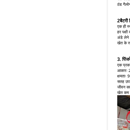
ठंड गैल्व
2बैटरी प
एक ही स्थ
हर पक्ष
अंडे लेने
खेत के स
3. पिं
एक प्रका
आकारः 2
क्षमताः 
सतह उपचा
जीवन का
खेत कम 1