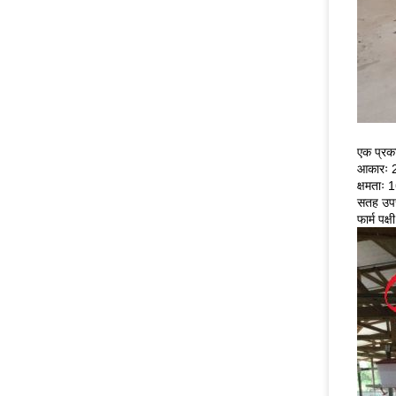
एक प्रका
आकारः 2
क्षमताः 
सतह उपचा
फार्म पक