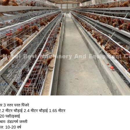
र 3 स्तर परत पिंजरे
.2 मीटर चौड़ाई 2.4 मीटर चौड़ाई 1.65 मीटर
120 पक्षी/इकाई
रः ठंडा/गर्म जस्ती
ल: 10-20 वर्ष