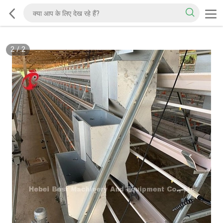
2
/
2