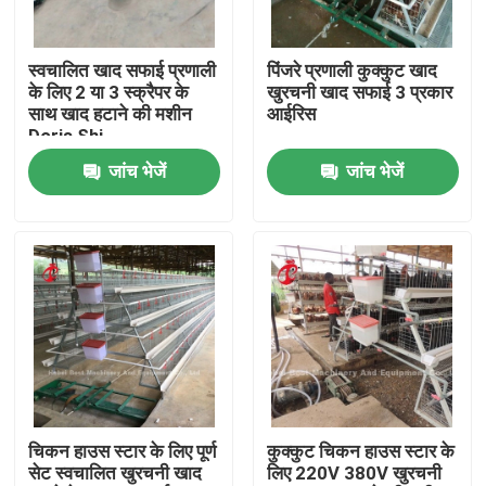
फैक्टरी यात्रा
स्वचालित खाद सफाई प्रणाली
पिंजरे प्रणाली कुक्कुट खाद
के लिए 2 या 3 स्क्रैपर के
खुरचनी खाद सफाई 3 प्रकार
साथ खाद हटाने की मशीन
आईरिस
गुणवत्ता नियंत्रण
Doris Shi
जांच भेजें
जांच भेजें
हमसे संपर्क करें
समाचार
एक बोली का अनुरोध
पोल्ट्री बैटरी केज सिस्टम
चिकन हाउस स्टार के लिए पूर्ण
कुक्कुट चिकन हाउस स्टार के
सेट स्वचालित खुरचनी खाद
लिए 220V 380V खुरचनी
परत बैटरी पिंजरे प्रणाली