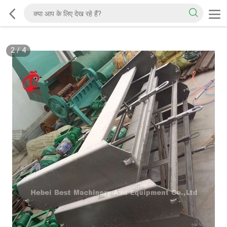
2
/
4