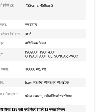
क्षी (सेमी 2):
432cm2, 450cm2
रकार:
नए उत्पाद
वर्तमान-निरीक्षण:
बशर्ते
त्र:
वाणिज्यिक चिकन
ISO9001, ISO14001,
्र:
OHSAS18001, CE, SONCAP, PVOC
 क्षमता:
10000 सेट/माह
िधि:
Exw, एफओबी, सीएफआर, सीआईएफ
 बाद सेवा प्रदान
फील्ड स्थापना, कमीशनिंग और प्रशिक्षण
े की कीमत 128 पक्षी
,
परतें बैटरी पिंजरे 12 सप्ताह चिकन