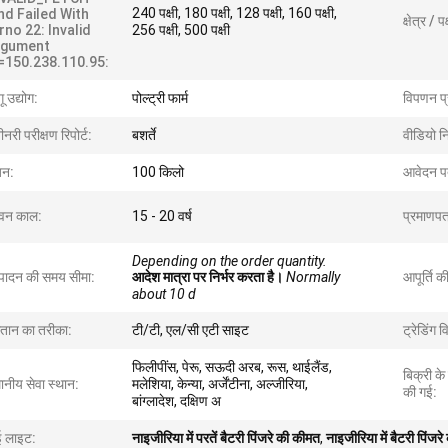
240 पक्षी, 180 पक्षी, 128 पक्षी, 160 पक्षी,
nd Failed With
क्षेत्र / प
rno 22: Invalid
256 पक्षी, 500 पक्षी
rgument
=150.238.110.95:
ू उद्योग:
पोल्ट्री फार्म
विपणन प्
नरी परीक्षण रिपोर्ट:
बशर्ते
वीडियो नि
़न:
100 किलो
आवेदन प
वन काल:
15 - 20 वर्ष
प्रमाणपत
Depending on the order quantity.
्पादन की समय सीमा:
आदेश मात्रा पर निर्भर करता है।
Normally
आपूर्ति की
about 10 d
गतान का तरीका:
टी/टी, एल/सी एटी साइट
ट्रेडिंग व
फिलीपींस, पेरू, सऊदी अरब, रूस, थाईलैंड,
बिक्री के
ानीय सेवा स्थान:
मलेशिया, केन्या, अर्जेंटीना, अल्जीरिया,
की गई:
बांग्लादेश, दक्षिण अ
ई लाइट:
नाइजीरिया में परतें बैटरी पिंजरे की कीमत
,
नाइजीरिया में बैटरी पिंजर