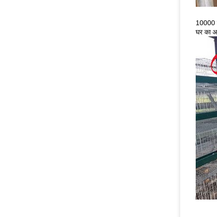
10000 परत
घर का 