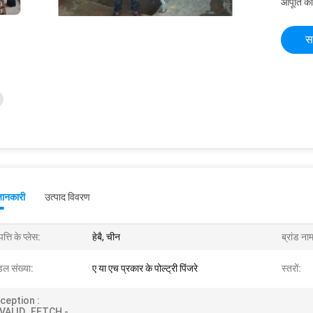
आपूर्ति की
स
जानकारी
उत्पाद विवरण
पत्ति के प्लेस:
हेबै, चीन
ब्रांड ना
डल संख्या:
ए या एच प्रकार के पोल्ट्री पिंजरे
स्तरों:
ception :
NVALID_FETCH -