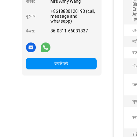
संपर्क:
Mrs Anny Wang
Bi
Er
+8618830120193 (call,
A
दूरभाष:
message and
Ip
whatsapp)
लाग
फैक्स:
86-0311-66031837
मशी
वज
संपर्क करें
जी
उत
भु
स्थ
हा