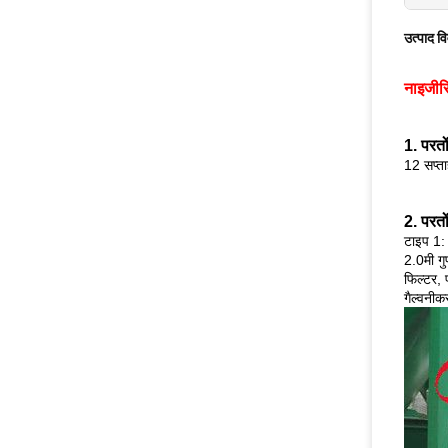
उत्पाद व
नाइजीरि
1. परतों
12 सप्ताह 
2. परतों
टाइप 1: 
2.0मी गु
फिल्टर, 
गैल्वनी