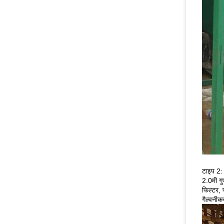
टाइप 2: 
2.0मी गु
फिल्टर, 
गैल्वनी