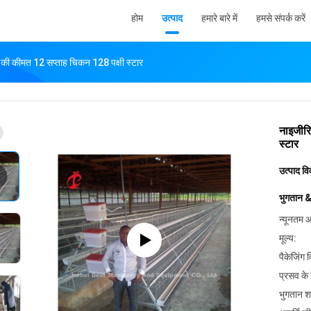
होम
उत्पाद
हमारे बारे में
हमसे संपर्क करें
जरे की कीमत 12 सप्ताह चिकन 128 पक्षी स्टार
नाइजीरि
स्टार
उत्पाद व
भुगतान &
न्यूनतम आ
मूल्य:
पैकेजिंग 
प्रसव के
भुगतान शर्त