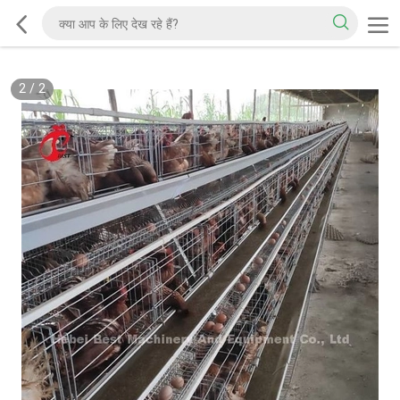
2
/
2