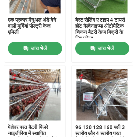
फैक्टरी यात्रा
एक प्रकार मैनुअल अंडे देने
बेस्ट सेलिंग ए टाइप 4 टायर्स
वाली मुर्गियां पोल्ट्री केज
हॉट गैल्वेनाइज्ड ऑटोमैटिक
एमिली
चिकन बैटरी केज बिक्री के
गुणवत्ता नियंत्रण
लिए एडेला
जांच भेजें
जांच भेजें
हमसे संपर्क करें
समाचार
एक बोली का अनुरोध
पोल्ट्री बैटरी केज सिस्टम
पेशेवर परत बैटरी पिंजरे
96 120 128 160 पक्षी 3
नाइजीरिया में स्थापित
स्तरीय और 4 स्तरीय परत
परत बैटरी पिंजरे प्रणाली