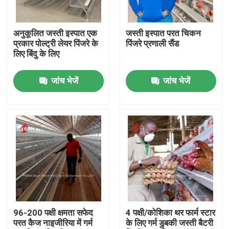
फैक्टरी यात्रा
अनुकूलित जस्ती इस्पात एक
जस्ती इस्पात परत चिकन
प्रकार पोल्ट्री लेयर पिंजरे के
पिंजरे प्रणाली सैंड
लिए बिंदु के लिए
गुणवत्ता नियंत्रण
जांच भेजें
जांच भेजें
हमसे संपर्क करें
समाचार
एक बोली का अनुरोध
पोल्ट्री बैटरी केज सिस्टम
96-200 पक्षी क्षमता सफेद
4 पक्षी/कोशिका थर फार्म स्टार
परत कैज नाइजीरिया में गर्म
के लिए गर्म डुबकी जस्ती बैटरी
परत बैटरी पिंजरे प्रणाली