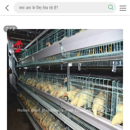
2
/
2