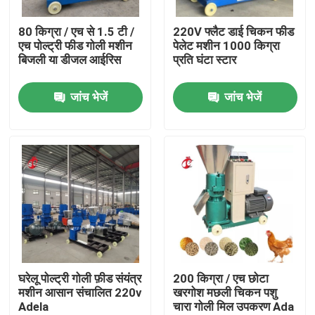
80 किग्रा / एच से 1.5 टी /
220V फ्लैट डाई चिकन फीड
फैक्टरी यात्रा
एच पोल्ट्री फीड गोली मशीन
पेलेट मशीन 1000 किग्रा
बिजली या डीजल आईरिस
प्रति घंटा स्टार
गुणवत्ता नियंत्रण
जांच भेजें
जांच भेजें
हमसे संपर्क करें
समाचार
एक बोली का अनुरोध
पोल्ट्री बैटरी केज सिस्टम
घरेलू पोल्ट्री गोली फ़ीड संयंत्र
200 किग्रा / एच छोटा
मशीन आसान संचालित 220v
खरगोश मछली चिकन पशु
Adela
चारा गोली मिल उपकरण Ada
परत बैटरी पिंजरे प्रणाली