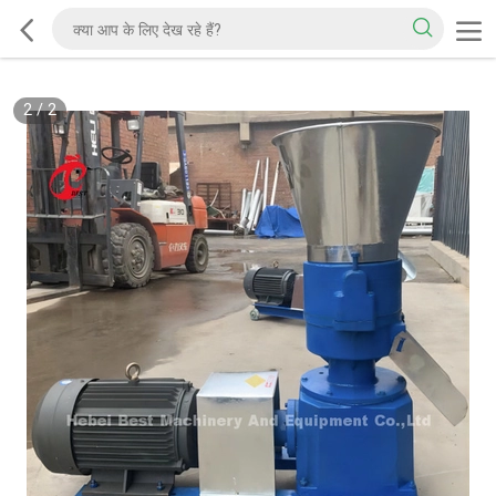
2
/
2