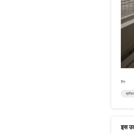
टैग:
ब्रॉय
इस उत्