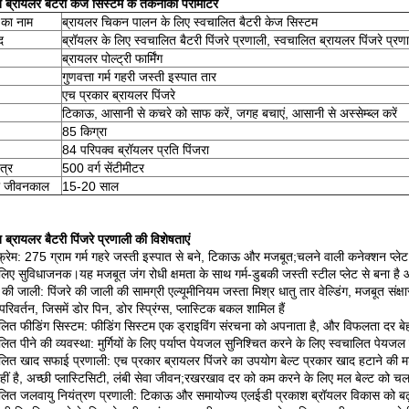
 ब्रॉयलर बैटरी केज सिस्टम के तकनीकी पैरामीटर
 का नाम
ब्रायलर चिकन पालन के लिए स्वचालित बैटरी केज सिस्टम
द
ब्रॉयलर के लिए स्वचालित बैटरी पिंजरे प्रणाली, स्वचालित ब्रायलर पिंजरे प्रणा
ब्रायलर पोल्ट्री फार्मिंग
गुणवत्ता गर्म गहरी जस्ती इस्पात तार
एच प्रकार ब्रायलर पिंजरे
टिकाऊ, आसानी से कचरे को साफ करें, जगह बचाएं, आसानी से अस्सेम्ब्ल करें
85 किग्रा
84 परिपक्व ब्रॉयलर प्रति पिंजरा
त्र
500 वर्ग सेंटीमीटर
का जीवनकाल
15-20 साल
 ब्रायलर बैटरी पिंजरे प्रणाली की विशेषताएं
्रेम: 275 ग्राम गर्म गहरे जस्ती इस्पात से बने, टिकाऊ और मजबूत;चलने वाली कनेक्शन प्लेट के 
लिए सुविधाजनक।यह मजबूत जंग रोधी क्षमता के साथ गर्म-डुबकी जस्ती स्टील प्लेट से बना ह
े की जाली: पिंजरे की जाली की सामग्री एल्यूमीनियम जस्ता मिश्र धातु तार वेल्डिंग, मजबूत संक
 परिवर्तन, जिसमें डोर पिन, डोर स्प्रिंग्स, प्लास्टिक बकल शामिल हैं
लित फीडिंग सिस्टम: फीडिंग सिस्टम एक ड्राइविंग संरचना को अपनाता है, और विफलता दर ब
लित पीने की व्यवस्था: मुर्गियों के लिए पर्याप्त पेयजल सुनिश्चित करने के लिए स्वचालित
लित खाद सफाई प्रणाली: एच प्रकार ब्रायलर पिंजरे का उपयोग बेल्ट प्रकार खाद हटाने की मशीन
ं है, अच्छी प्लास्टिसिटी, लंबी सेवा जीवन;रखरखाव दर को कम करने के लिए मल बेल्ट को चल
ालित जलवायु नियंत्रण प्रणाली: टिकाऊ और समायोज्य एलईडी प्रकाश ब्रॉयलर विकास को बढ़ा