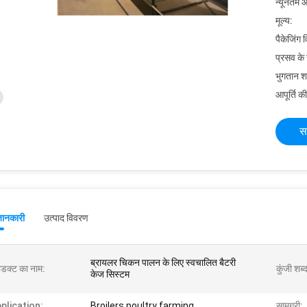
न्यूनतम आ
मूल्य:
पैकेजिंग 
प्रसव के
भुगतान शर्त
आपूर्ति की
स
जानकारी
उत्पाद विवरण
ब्रायलर चिकन पालन के लिए स्वचालित बैटरी
रोडक्ट का नाम:
कुंजी शब्
केज सिस्टम
plication:
Broilers poultry farming
सामग्री: