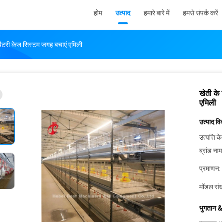
होम
उत्पाद
हमारे बारे में
हमसे संपर्क करें
बैटरी केज सिस्टम जगह बचाएं एमिली
खेती के
एमिली
उत्पाद व
उत्पत्ति के
ब्रांड नाम
प्रमाणन:
मॉडल संख
भुगतान &