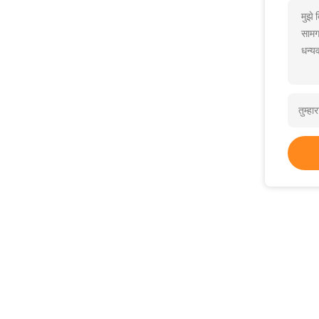
मुझे
सामग
धन्यव