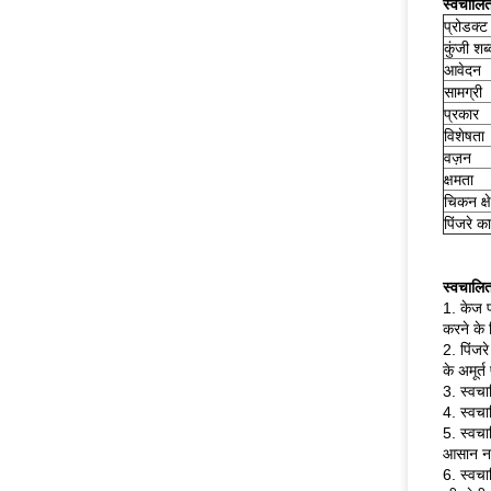
स्वचालित
प्रोडक्ट
कुंजी शब्
आवेदन
सामग्री
प्रकार
विशेषता
वज़न
क्षमता
चिकन क्षे
पिंजरे 
स्वचालित
1. केज फ
करने के 
2. पिंजर
के अमूर्त
3. स्वचा
4. स्वचा
5. स्वचा
आसान नही
6. स्वच