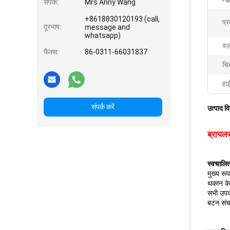
संपर्क:
Mrs Anny Wang
+8618830120193 (call,
प्
दूरभाष:
message and
whatsapp)
वज
फैक्स:
86-0311-66031837
चिक
हा
संपर्क करें
उत्पाद व
ब्रायलर
स्वचालित
मुख्य रू
थकान के 
सभी उपकर
बटन संचा