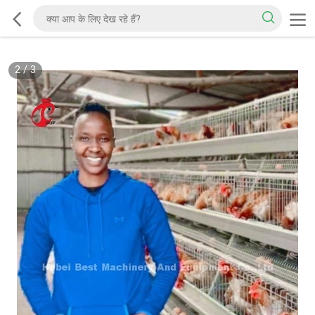
2
/
3