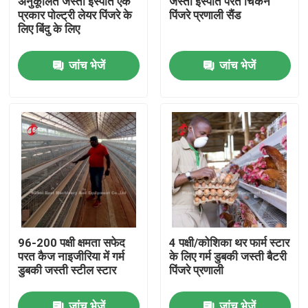
अनुकूलित जस्ती इस्पात एक
जस्ती इस्पात परत चिकन
प्रकार पोल्ट्री लेयर पिंजरे के
पिंजरे प्रणाली सैंड
लिए बिंदु के लिए
फैक्टरी यात्रा
जांच भेजें
जांच भेजें
गुणवत्ता नियंत्रण
हमसे संपर्क करें
समाचार
एक बोली का अनुरोध
96-200 पक्षी क्षमता सफेद
4 पक्षी/कोशिका थर फार्म स्टार
परत कैज नाइजीरिया में गर्म
के लिए गर्म डुबकी जस्ती बैटरी
पोल्ट्री बैटरी केज सिस्टम
डुबकी जस्ती स्टील स्टार
पिंजरे प्रणाली
परत बैटरी पिंजरे प्रणाली
जांच भेजें
जांच भेजें