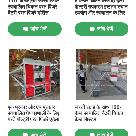
110 किलोग्राम जस्ती स्टील
6 टियर चिकन केज ब्रोइलर
स्वचालित चिकन परत पिंजरे
पोल्ट्री उपकरण इष्टतम स्थान
बैटरी परत पिंजरे डोरीस
उपयोग और स्वचालन के लिए
फैक्टरी यात्रा
जांच भेजें
जांच भेजें
गुणवत्ता नियंत्रण
हमसे संपर्क करें
समाचार
एक बोली का अनुरोध
एक प्रकार और एच प्रकार
जस्ती सतह के साथ 120-
स्वचालित पेय प्रणाली के लिए
कैज स्वचालित बैटरी चिकन
पोल्ट्री बैटरी केज सिस्टम
परतें पोल्ट्री परत पिंजरे एडेला
केज सिस्टम
परत बैटरी पिंजरे प्रणाली
जांच भेजें
जांच भेजें