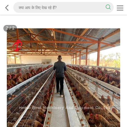
2
/
2