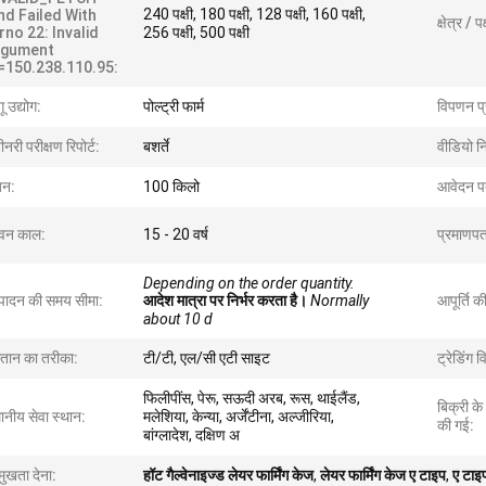
240 पक्षी, 180 पक्षी, 128 पक्षी, 160 पक्षी,
nd Failed With
क्षेत्र / प
rno 22: Invalid
256 पक्षी, 500 पक्षी
rgument
=150.238.110.95:
ू उद्योग:
पोल्ट्री फार्म
विपणन प्
नरी परीक्षण रिपोर्ट:
बशर्ते
वीडियो नि
़न:
100 किलो
आवेदन प
वन काल:
15 - 20 वर्ष
प्रमाणपत
Depending on the order quantity.
्पादन की समय सीमा:
आदेश मात्रा पर निर्भर करता है।
Normally
आपूर्ति की
about 10 d
गतान का तरीका:
टी/टी, एल/सी एटी साइट
ट्रेडिंग व
फिलीपींस, पेरू, सऊदी अरब, रूस, थाईलैंड,
बिक्री के
ानीय सेवा स्थान:
मलेशिया, केन्या, अर्जेंटीना, अल्जीरिया,
की गई:
बांग्लादेश, दक्षिण अ
मुखता देना:
हॉट गैल्वेनाइज्ड लेयर फार्मिंग केज
,
लेयर फार्मिंग केज ए टाइप
,
ए टाइप