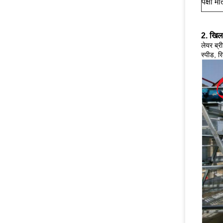
पक्षी मात
2. खिल
लेयर ब्र
स्पीड, र