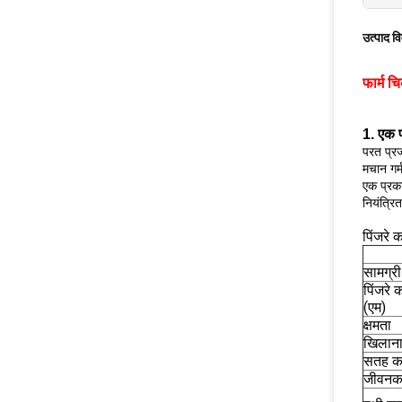
उत्पाद व
फार्म च
1. एक प
परत प्र
मचान गर्
एक प्रका
नियंत्रि
पिंजरे
सामग्री
पिंजरे
(एम)
क्षमता
खिलाना
सतह क
जीवनक