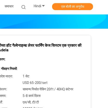
Hindi
समाचार
एक बोली का अनुरोध
ीमत हॉट गैल्वेनाइज्ड लेयर फार्मिंग केज सिस्टम एक प्रकार की
 Adela
िवरण:
 नौवहन नियमों:
देश मात्रा:
1 सेट
USD 65-200/set
विवरण:
सामान्य निर्यात पैकिंग 20ft / 40HQ कंटेनर
 समय:
5-8 कार्य दिवस
ें:
एल/सी, टी/टी