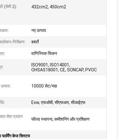
क्षी (सेमी 2):
432cm2, 450cm2
रकार:
नए उत्पाद
वर्तमान-निरीक्षण:
बशर्ते
त्र:
वाणिज्यिक चिकन
ISO9001, ISO14001,
्र:
OHSAS18001, CE, SONCAP, PVOC
 क्षमता:
10000 सेट/माह
िधि:
Exw, एफओबी, सीएफआर, सीआईएफ
 बाद सेवा प्रदान
फील्ड स्थापना, कमीशनिंग और प्रशिक्षण
 फार्मिंग केज सिस्टम