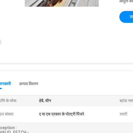
आपूर्ति की
स
जानकारी
उत्पाद विवरण
पत्ति के प्लेस:
हेबै, चीन
ब्रांड ना
डल संख्या:
ए या एच प्रकार के पोल्ट्री पिंजरे
स्तरों:
ception :
NVALID_FETCH -