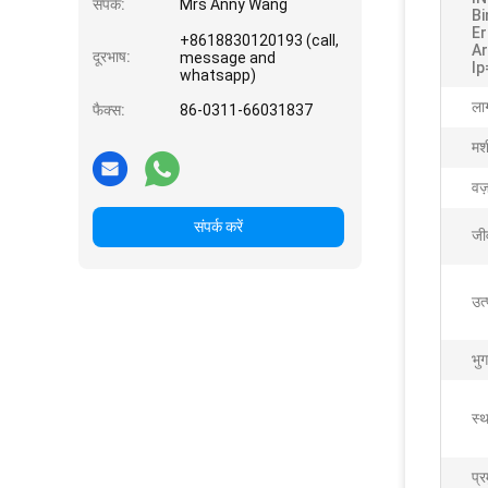
संपर्क:
Mrs Anny Wang
Bi
Er
+8618830120193 (call,
A
दूरभाष:
message and
Ip
whatsapp)
लाग
फैक्स:
86-0311-66031837
मशी
वज
संपर्क करें
जी
उत
भु
स्थ
प्र