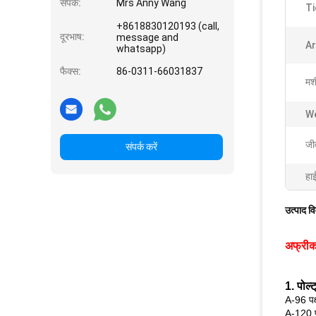
संपर्क:
Mrs Anny Wang
Ti
+8618830120193 (call,
दूरभाष:
message and
Ar
whatsapp)
फैक्स:
86-0311-66031837
मशी
We
जी
संपर्क करें
हा
उत्पाद व
अफ्रीका
1. पोल्
A-96 पक्
A-120 पक