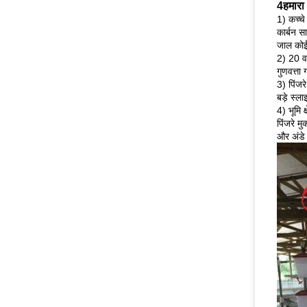
4हमारा
1) कच्च
कार्बन स
जाल कोई 
2) 20 व
गुणवत्ता
3) पिंज
बड़े स्ल
4) भूमि क
पिंजरे म
और अंडे 