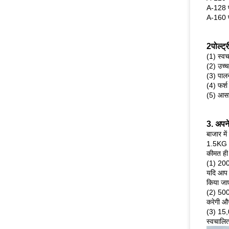
A-128 पक
A-160 पक
2पोल्ट्
(1) स्वच
(2) उच्च
(3) पालन
(4) फर्
(5) आस
3. अपने 
बाजार मे
1.5KG औ
कीमत ही 
(1) 2000
यदि आप 
किया जा
(2) 5000
करेगी औ
(3) 15,0
स्वचालित